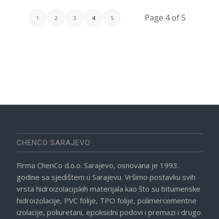
Page 4 of 5
1
2
3
4
5
CHENCO SARAJEVO
Firma ChenCo d.o.o. Sarajevo, osnovana je 1993.
godine sa sjedištem u Sarajevu. Vršimo postavku svih
vrsta hidroizolacijskih materijala kao što su bitumenske
hidroizolacije, PVC folije, TPO folije, polimercementne
izolacije, poliuretani, epoksidni podovi i premazi i drugo.