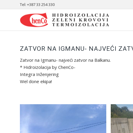
Tel: +387 33 254 330
ZATVOR NA IGMANU- NAJVEĆI ZAT
Zatvor na Igmanu- najveći zatvor na Balkanu.
* Hidroizolacija by ChenCo-
Integra Inženjering
Wel done ekipa!