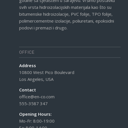
godine sa sjedištem u Sarajevu. Vršimo postavku
svih vrsta hidroizolacijskih materijala kao što su
bitumenske hidroizolacije, PVC folije, TPO folije,
polimercementne izolacije, poliuretani, epoksidni
podovi i premazi i drugo.
OFFICE
Address
10800 West Pico Boulevard
Los Angeles, USA
Contact
office@en-co.com
555-3587 347
Opening Hours:
Mo-Fr: 8:00-19:00
Sa: 8:00-14:00