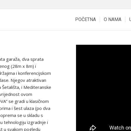
POČETNA
O NAMA
ta garaža, dva sprata
enog (28m x 8m) i
žajima i konferencijskom
lase. Njegov atraktivan
 Šetališta, i Mediteranske
 vrijednost ovom
” se gradi u klasičnom
orima i šest ulaza (po dva
 i oprema se u skladu s
u tehnologiju izgradnje i
ost u svakom pogledu