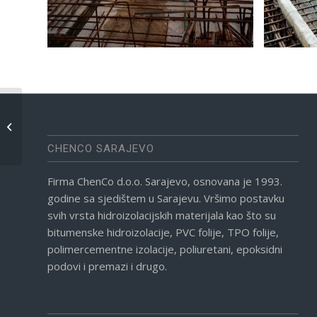
Nobilia Saarlouis, SR
Njemačka
CHENCO SARAJEVO
Firma ChenCo d.o.o. Sarajevo, osnovana je 1993.
godine sa sjedištem u Sarajevu. Vršimo postavku
svih vrsta hidroizolacijskih materijala kao što su
bitumenske hidroizolacije, PVC folije, TPO folije,
polimercementne izolacije, poliuretani, epoksidni
podovi i premazi i drugo.