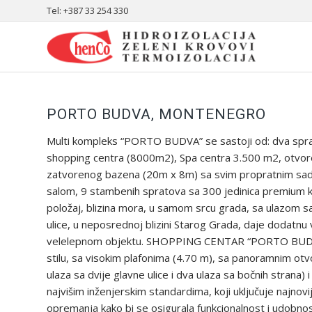
Tel: +387 33 254 330
PORTO BUDVA, MONTENEGRO
Multi kompleks “PORTO BUDVA” se sastoji od: dva spra
shopping centra (8000m2), Spa centra 3.500 m2, otvor
zatvorenog bazena (20m x 8m) sa svim propratnim sadr
salom, 9 stambenih spratova sa 300 jedinica premium k
položaj, blizina mora, u samom srcu grada, sa ulazom sa
ulice, u neposrednoj blizini Starog Grada, daje dodatnu
velelepnom objektu. SHOPPING CENTAR “PORTO BUDVA
stilu, sa visokim plafonima (4.70 m), sa panoramnim otv
ulaza sa dvije glavne ulice i dva ulaza sa bočnih strana)
najvišim inženjerskim standardima, koji uključuje najnovij
opremanja kako bi se osigurala funkcionalnost i udobn